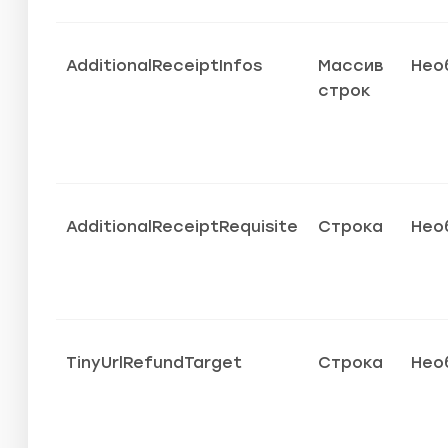
AdditionalReceiptInfos
Массив
Нео
строк
AdditionalReceiptRequisite
Строка
Нео
TinyUrlRefundTarget
Строка
Нео