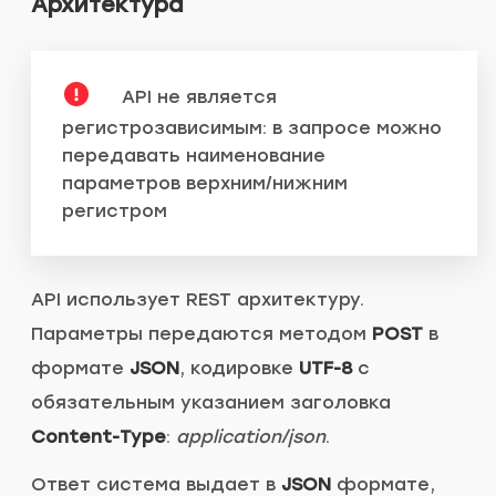
Архитектура
API не является
регистрозависимым: в запросе можно
передавать наименование
параметров верхним/нижним
регистром
API использует REST архитектуру.
Параметры передаются методом
POST
в
формате
JSON
, кодировке
UTF-8
с
обязательным указанием заголовка
Content-Type
:
application/json
.
Ответ система выдает в
JSON
формате,