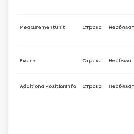
MeasurementUnit
Строка
Необяза
Excise
Строка
Необяза
AdditionalPositionInfo
Строка
Необяза