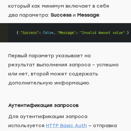
который как минимум включает в себя
два параметра:
Success
и
Message
:
{
"Success"
:
false
,
"Message"
:
"Invalid Amount value"
}
Первый параметр указывает на
результат выполнения запроса – успешно
или нет, второй может содержать
дополнительную информацию.
Аутентификация запросов
Для аутентификации запроса
используется
HTTP Basic Auth
— отправка