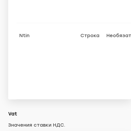
Ntin
Строка
Необяза
Vat
Значения ставки НДС.