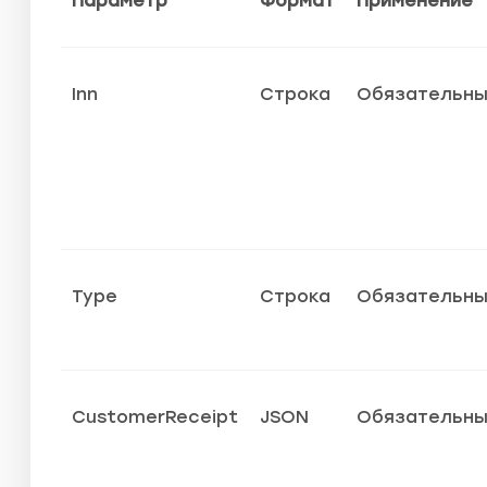
Параметр
Формат
Применение
Inn
Строка
Обязательн
Type
Строка
Обязательн
CustomerReceipt
JSON
Обязательн