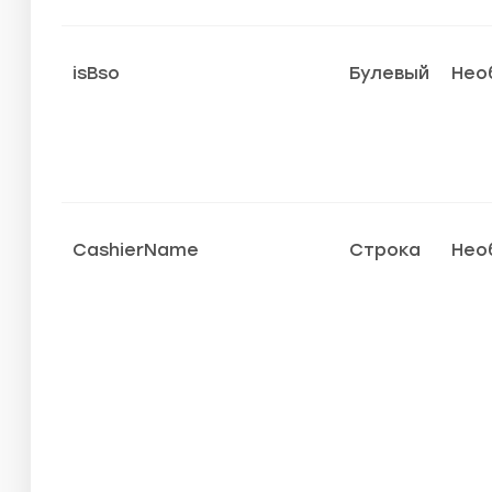
isBso
Булевый
Нео
CashierName
Строка
Нео