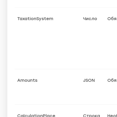
TaxationSystem
Число
Обя
Amounts
JSON
Обя
CalculationPlace
Строка
Нео