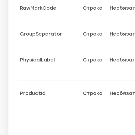
RawMarkCode
Строка
Необяза
GroupSeparator
Строка
Необяза
PhysicalLabel
Строка
Необяза
ProductId
Строка
Необяза