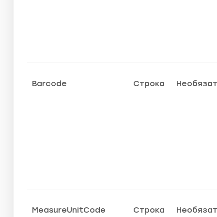
Barcode
Строка
Необяза
MeasureUnitCode
Строка
Необяза